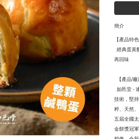
簡介
【產品特色
  經典蛋黃酥！師傅熬製香濃豆沙 x 整顆新鮮鹹鴨蛋，值得一
再回味

  【產品/廠家介紹】

  如邑堂 - 連續五屆全國太陽餅冠軍，創辦人阿東師突破傳統
技術，堅持
粹、天然、
五屆全國太
金餅獎冠軍
想像，全新