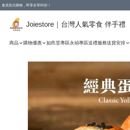
會員首次購物，即享全單95折！
Joiestore會員全單折扣優惠
購物滿 HKD 350.00即享免運費優惠！（適用於 本地送貨、本地取貨 )
Joiestore｜台灣人氣零食 伴手禮
商品
購物優惠
如邑堂專區
永禎專區
送禮服務
送貨安排