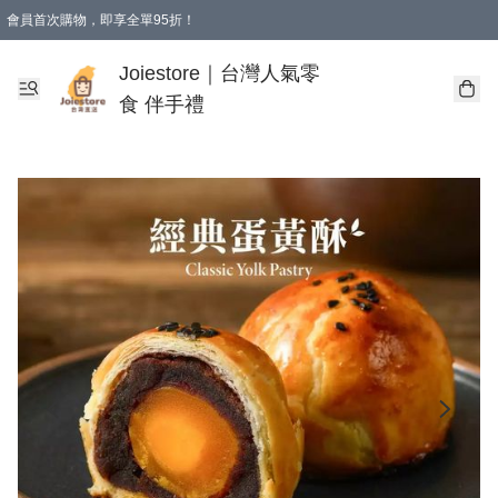
會員首次購物，即享全單95折！
Joiestore會員全單折扣優惠
購物滿 HKD 350.00即享免運費優惠！（適用於 本地送貨、本地取貨 )
Joiestore｜台灣人氣零
食 伴手禮