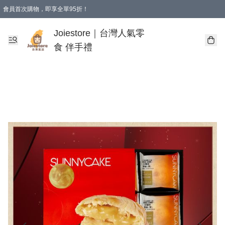
會員首次購物，即享全單95折！
Joiestore會員全單折扣優惠
購物滿 HKD 350.00即享免運費優惠！（適用於 本地送貨、本地取貨 )
Joiestore｜台灣人氣零
食 伴手禮