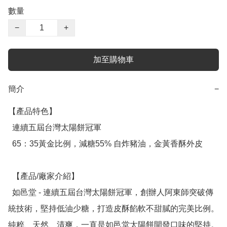
數量
−
+
加至購物車
簡介
−
【產品特色】

  連續五屆台灣太陽餅冠軍

  65：35黃金比例，減糖55% 自炸豬油，金黃香酥外皮

  【產品/廠家介紹】

  如邑堂 - 連續五屆台灣太陽餅冠軍，創辦人阿東師突破傳
統技術，堅持低油少糖，打造皮酥餡軟不甜膩的完美比例。
純粹、天然、清爽，一直是如邑堂太陽餅開發口味的堅持。