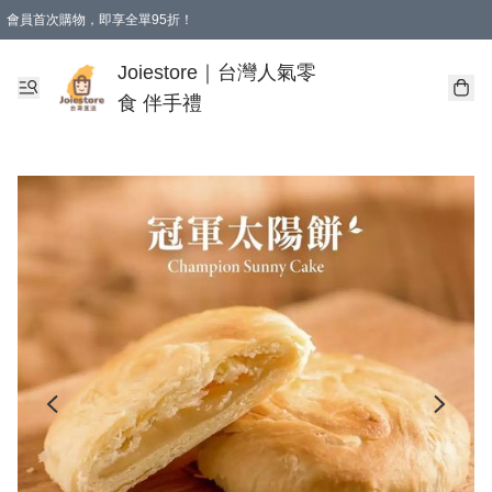
會員首次購物，即享全單95折！
Joiestore會員全單折扣優惠
購物滿 HKD 350.00即享免運費優惠！（適用於 本地送貨、本地取貨 )
Joiestore｜台灣人氣零
食 伴手禮