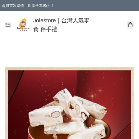
會員首次購物，即享全單95折！
Joiestore會員全單折扣優惠
購物滿 HKD 350.00即享免運費優惠！（適用於 本地送貨、本地取貨 )
Joiestore｜台灣人氣零
食 伴手禮