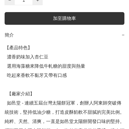
−
+
加至購物車
簡介
−
【產品特色】

  濃香奶味加入杏仁豆

  選用海藻糖來降低牛軋糖的甜度與熱量

  吃起來香軟不黏牙又帶有口感

  【廠家介紹】

  如邑堂 - 連續五屆台灣太陽餅冠軍，創辦人阿東師突破傳
統技術，堅持低油少糖，打造皮酥餡軟不甜膩的完美比例。
純粹、天然、清爽，一直是如邑堂太陽餅開發口味的堅持。