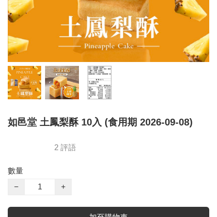
如邑堂 土鳳梨酥 10入 (食用期 2026-09-08)
2 評語
數量
−
+