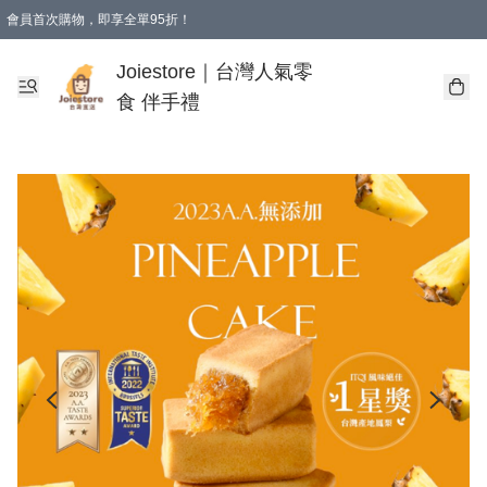
會員首次購物，即享全單95折！
Joiestore會員全單折扣優惠
購物滿 HKD 350.00即享免運費優惠！（適用於 本地送貨、本地取貨 )
Joiestore｜台灣人氣零
食 伴手禮