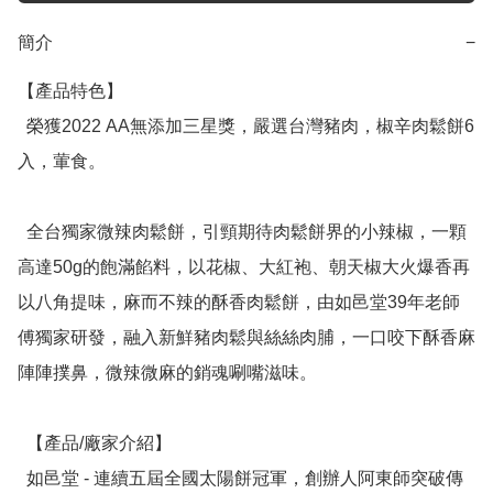
簡介
−
【產品特色】

  榮獲2022 AA無添加三星獎，嚴選台灣豬肉，椒辛肉鬆餅6
入，葷食。

  全台獨家微辣肉鬆餅，引頸期待肉鬆餅界的小辣椒，一顆
高達50g的飽滿餡料，以花椒、大紅袍、朝天椒大火爆香再
以八角提味，麻而不辣的酥香肉鬆餅，由如邑堂39年老師
傅獨家研發，融入新鮮豬肉鬆與絲絲肉脯，一口咬下酥香麻
陣陣撲鼻，微辣微麻的銷魂唰嘴滋味。

  【產品/廠家介紹】

  如邑堂 - 連續五屆全國太陽餅冠軍，創辦人阿東師突破傳