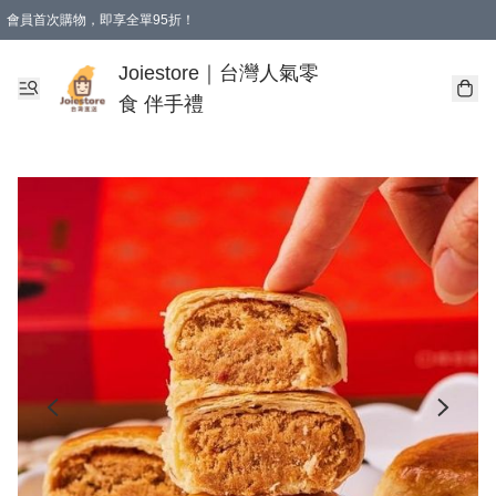
會員首次購物，即享全單95折！
Joiestore會員全單折扣優惠
購物滿 HKD 350.00即享免運費優惠！（適用於 本地送貨、本地取貨 )
Joiestore｜台灣人氣零
食 伴手禮