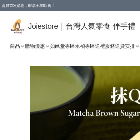
會員首次購物，即享全單95折！
Joiestore會員全單折扣優惠
購物滿 HKD 350.00即享免運費優惠！（適用於 本地送貨、本地取貨 )
Joiestore｜台灣人氣零食 伴手禮
商品
購物優惠
如邑堂專區
永禎專區
送禮服務
送貨安排