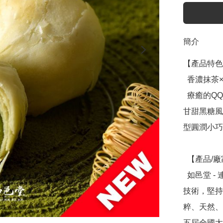
簡介
【產品特色
  香濃抹茶×黑糖麻糬，香甜不膩。

  療癒的QQ麻糬餅，以香濃抹茶與黑糖為主調，淡淡抹茶搭配
甘甜黑糖風
型圓潤小巧
  【產品/廠家介紹】

  如邑堂 - 連續五屆全國太陽餅冠軍，創辦人阿東師突破傳統
技術，堅持
粹、天然、
五屆全國太