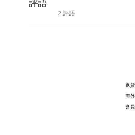
評語
2 評語
退貨
海外
會員