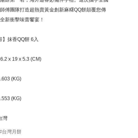
師傅團隊打造超熱賣黃金創新麻糬QQ餅顛覆您傳
全新衝擊味蕾饗宴！

台灣
台灣月餅