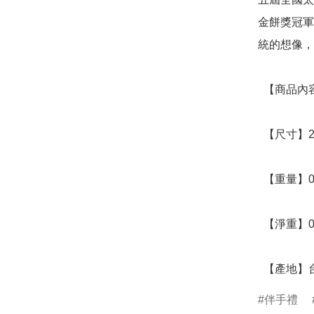
金餅獎冠軍
統的想像，
  【商品內容】抹香QQ餅 6入

  【尺寸】26.2 x 19 x 5.3 (CM)

  【重量】0.603 (KG)

  【淨重】0.553 (KG)

  【產地】
伴手禮