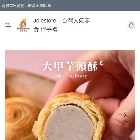
會員首次購物，即享全單95折！
Joiestore會員全單折扣優惠
購物滿 HKD 350.00即享免運費優惠！（適用於 本地送貨、本地取貨 )
Joiestore｜台灣人氣零
食 伴手禮