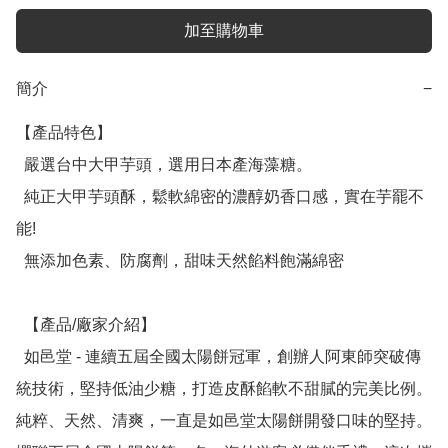
加至購物車
簡介
−
【產品特色】

  嚴選台中大甲芋頭，選用日本產海藻糖。

  純正大甲芋頭酥，鬆軟綿密的濃醇奶香口感，實在芋罷不
能!

  無添加色素、防腐劑，甜味天然餡料飽滿綿密

  【產品/廠家介紹】

  如邑堂 - 連續五屆全國太陽餅冠軍，創辦人阿東師突破傳
統技術，堅持低油少糖，打造皮酥餡軟不甜膩的完美比例。
純粹、天然、清爽，一直是如邑堂太陽餅開發口味的堅持。