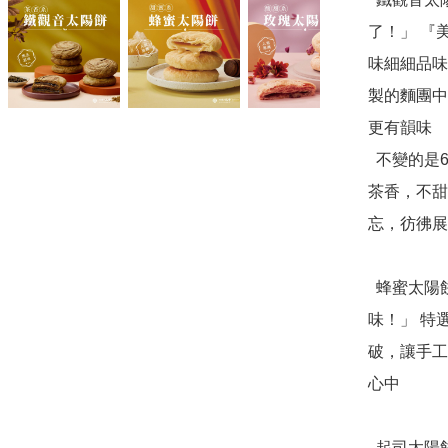
了！」 『
味細細品味
製的麵團中
更有韻味 

  不變的是65:36黃金皮餡比。酥香餅皮融入醇香麥芽、鐵觀音
茶香，不甜
忘，彷彿展
  蜂蜜太陽餅：「甜而不膩！讓你初次品嚐就愛上的好滋
味！」 特
破，讓手工
心中

  起司