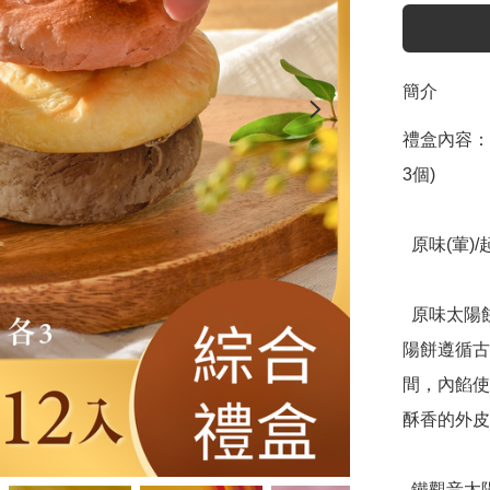
簡介
禮盒內容：
3個)

  原味(葷)/起司/蜂蜜/鐵觀音 人氣4口味一次滿足！

  原味太陽餅：「長年不敗！經典原味太陽餅！」 經典原味太
陽餅遵循古
間，內餡使
酥香的外皮
  鐵觀音太陽餅：「熱銷品！這次我們把茶香帶進太陽餅