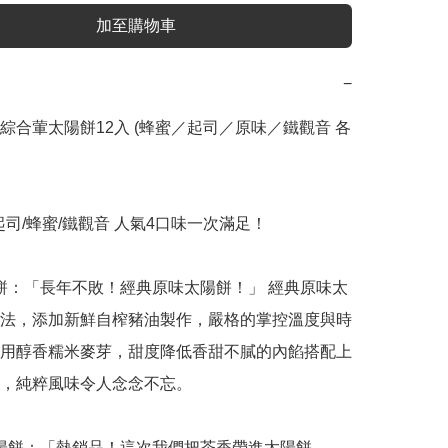
加至購物車
−
綜合葷太陽餅12入 (蜂蜜／起司／原味／鐵觀音 各
法，添加新鮮自榨豬油製作，嚴格的掌控溫度與時
用醇香糯米麥芽，甜度降低香甜不膩的內餡搭配上
，純粹風味令人念念不忘。
