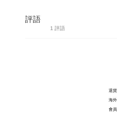
評語
1 評語
退貨
海外
會員