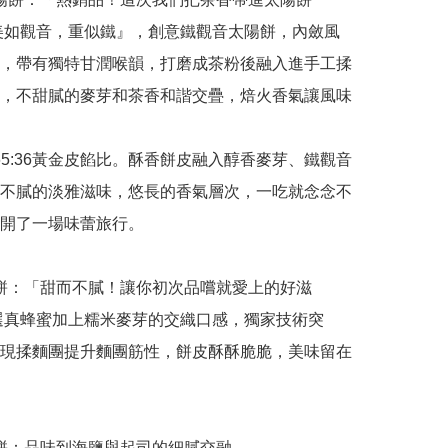
美如觀音，重似鐵』，創意鐵觀音太陽餅，內斂風
，帶有獨特甘潤喉韻，打磨成茶粉後融入進手工揉
，不甜膩的麥芽和茶香和諧交疊，焙火香氣讓風味
不膩的淡雅滋味，悠長的香氣層次，一吃就念念不
開了一場味蕾旅行。

選真蜂蜜加上糯米麥芽的交織口感，獨家技術突
現揉麵團提升麵團筋性，餅皮酥酥脆脆，美味留在
太陽餅：品味到海鹽與起司的細膩交融