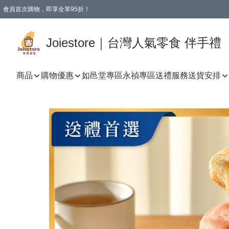
會員首次購物，即享全單95折！
Joiestore會員全單折扣優惠
購物滿 HKD 350.00即享免運費優惠！（適用於 本地送貨、本地取貨 )
Joiestore｜台灣人氣零食 伴手禮
商品
購物優惠
如邑堂專區
永禎專區
送禮服務
送貨安排