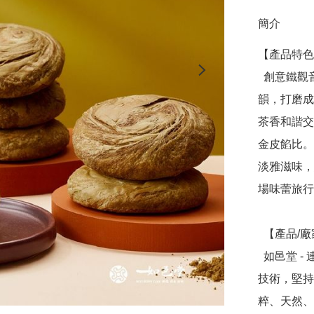
簡介
【產品特色
  創意鐵觀音太陽餅，內斂風味細細品味，帶有獨特甘潤喉
韻，打磨成
茶香和諧交
金皮餡比。
淡雅滋味，
場味蕾旅行
  【產品/廠家介紹】

  如邑堂 - 連續五屆全國太陽餅冠軍，創辦人阿東師突破傳統
技術，堅持
粹、天然、