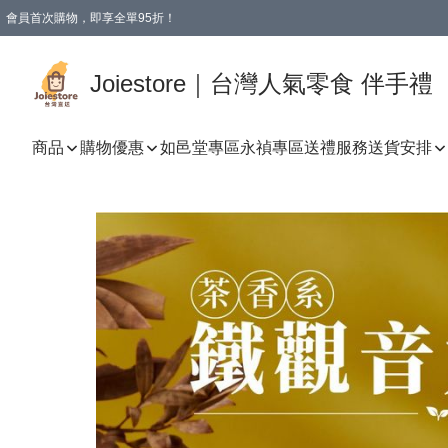
會員首次購物，即享全單95折！
Joiestore會員全單折扣優惠
購物滿 HKD 350.00即享免運費優惠！（適用於 本地送貨、本地取貨 )
Joiestore｜台灣人氣零食 伴手禮
商品
購物優惠
如邑堂專區
永禎專區
送禮服務
送貨安排