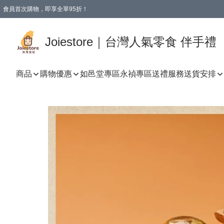
會員首次購物，即享全單95折！
Joiestore會員全單折扣優惠
購物滿 HKD 350.00即享免運費優惠！（適用於 本地送貨、本地取貨 )
Joiestore｜台灣人氣零食 伴手禮
商品
購物優惠
如邑堂專區
永禎專區
送禮服務
送貨安排