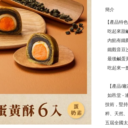
簡介
【產品特色
  吃起來甜鹹交織，外層餅皮是清新的茶香

  內餡有鐵觀音豆沙、麻糬、鹹蛋黃三種口感

  鐵觀音豆沙的綿密包裹著麻糬，吃起來Q彈不黏牙💯

  最後鹹蛋黃的味道也巧妙融合在裡面

  吃起來一點都不膩口🥰

  【產品/廠家介紹】

  如邑堂 - 連續五屆全國太陽餅冠軍，創辦人阿東師突破傳統
技術，堅持
粹、天然、
五屆全國太