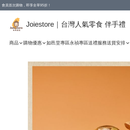
會員首次購物，即享全單95折！
Joiestore會員全單折扣優惠
購物滿 HKD 350.00即享免運費優惠！（適用於 本地送貨、本地取貨 )
Joiestore｜台灣人氣零食 伴手禮
商品
購物優惠
如邑堂專區
永禎專區
送禮服務
送貨安排