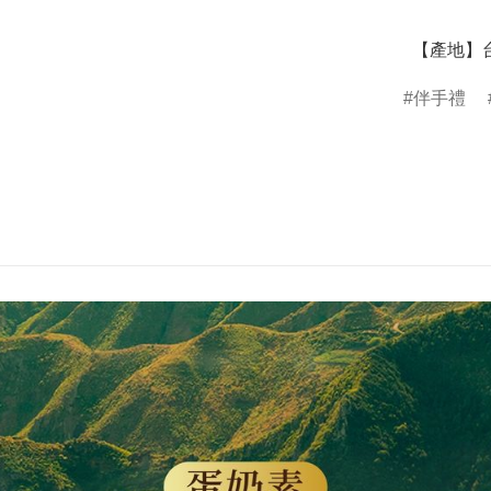
  【產地】
伴手禮