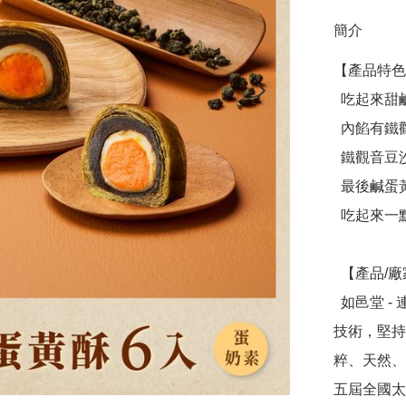
簡介
【產品特色
  吃起來甜鹹交織，外層餅皮是清新的茶香

  內餡有鐵觀音豆沙、麻糬、鹹蛋黃三種口感

  鐵觀音豆沙的綿密包裹著麻糬，吃起來Q彈不黏牙💯

  最後鹹蛋黃的味道也巧妙融合在裡面

  吃起來一點都不膩口🥰

  【產品/廠家介紹】

  如邑堂 - 連續五屆全國太陽餅冠軍，創辦人阿東師突破傳統
技術，堅持
粹、天然、
五屆全國太