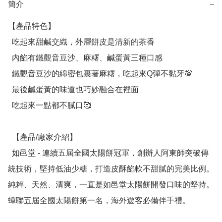
簡介
−
【產品特色】

  吃起來甜鹹交織，外層餅皮是清新的茶香

  內餡有鐵觀音豆沙、麻糬、鹹蛋黃三種口感

  鐵觀音豆沙的綿密包裹著麻糬，吃起來Q彈不黏牙💯

  最後鹹蛋黃的味道也巧妙融合在裡面

  吃起來一點都不膩口🥰

  【產品/廠家介紹】

  如邑堂 - 連續五屆全國太陽餅冠軍，創辦人阿東師突破傳
統技術，堅持低油少糖，打造皮酥餡軟不甜膩的完美比例。
純粹、天然、清爽，一直是如邑堂太陽餅開發口味的堅持。
蟬聯五屆全國太陽餅第一名，海外遊客必備伴手禮。
