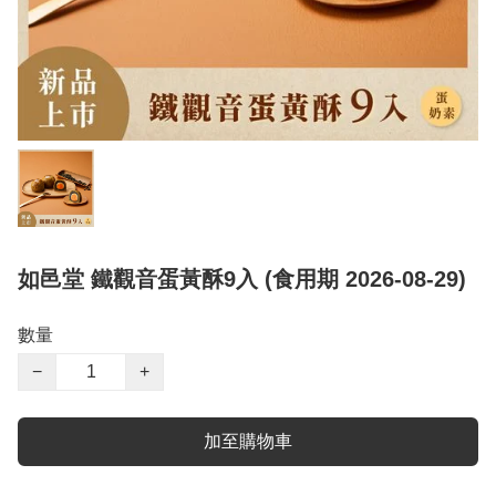
如邑堂 鐵觀音蛋黃酥9入 (食用期 2026-08-29)
數量
−
+
加至購物車