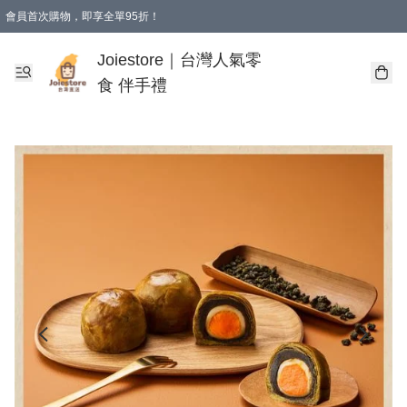
會員首次購物，即享全單95折！
Joiestore會員全單折扣優惠
購物滿 HKD 350.00即享免運費優惠！（適用於 本地送貨、本地取貨 )
Joiestore｜台灣人氣零
食 伴手禮