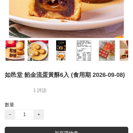
如邑堂 餡金流蛋黃酥6入 (食用期 2026-09-08)
1 評語
數量
−
+