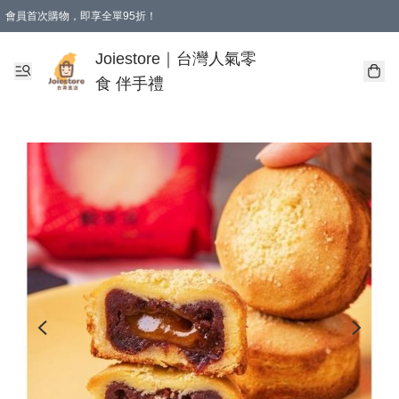
會員首次購物，即享全單95折！
Joiestore會員全單折扣優惠
購物滿 HKD 350.00即享免運費優惠！（適用於 本地送貨、本地取貨 )
Joiestore｜台灣人氣零
食 伴手禮