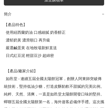
加至購物車
簡介
−
【產品特色】

  使用紐西蘭奶油 口感細膩 奶香醇正

  濃郁奶黃 濃滑順口 再升級

  嚴選鹹蛋黃 在地牧場新鮮直送

  日式紅豆泥 輕甜豆沙 超綿密

  【產品/廠家介紹】

  如邑堂 - 連續五屆全國太陽餅冠軍，創辦人阿東師突破傳
統技術，堅持低油少糖，打造皮酥餡軟不甜膩的完美比例。
純粹、天然、清爽，一直是如邑堂太陽餅開發口味的堅持。
蟬聯五屆全國太陽餅第一名，海外遊客必備伴手禮。這次攜