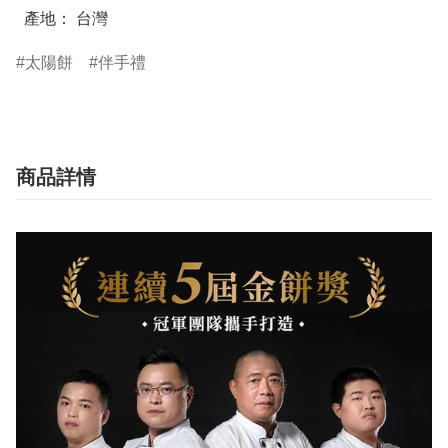
  產地： 台灣
太陽餅
伴手禮
商品詳情