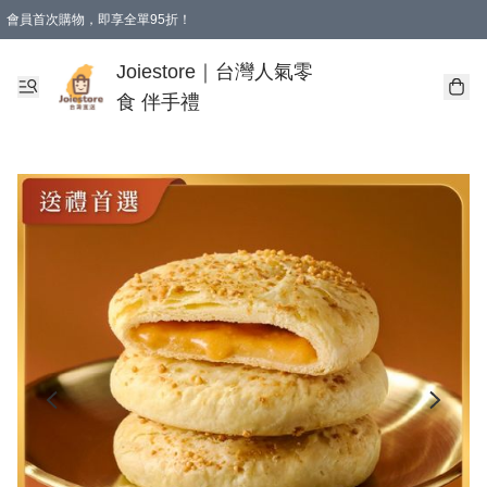
會員首次購物，即享全單95折！
Joiestore會員全單折扣優惠
購物滿 HKD 350.00即享免運費優惠！（適用於 本地送貨、本地取貨 )
Joiestore｜台灣人氣零
食 伴手禮