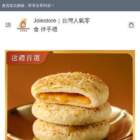
會員首次購物，即享全單95折！
Joiestore會員全單折扣優惠
購物滿 HKD 350.00即享免運費優惠！（適用於 本地送貨、本地取貨 )
Joiestore｜台灣人氣零
食 伴手禮