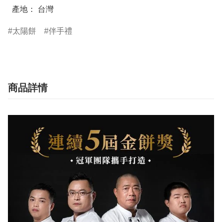
  產地： 台灣
太陽餅
伴手禮
商品詳情