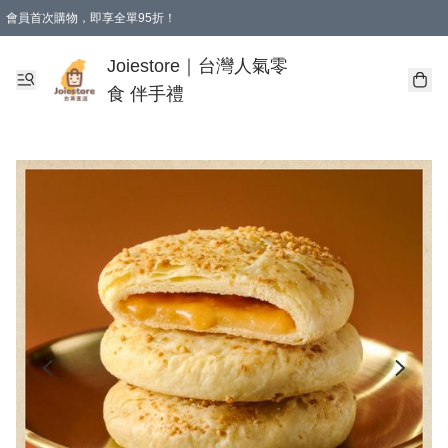
會員首次購物，即享全單95折！
Joiestore會員全單折扣優惠
購物滿 HKD 350.00即享免運費優惠！（適用於 本地送貨、本地取貨 )
Joiestore｜台灣人氣零
食 伴手禮