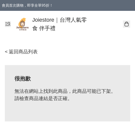
會員首次購物，即享全單95折！
Joiestore會員全單折扣優惠
購物滿 HKD 350.00即享免運費優惠！（適用於 本地送貨、本地取貨 )
Joiestore｜台灣人氣零
食 伴手禮
< 返回商品列表
很抱歉
無法在網站上找到此商品，此商品可能已下架。
請檢查商品連結是否正確。