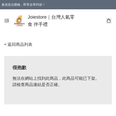
會員首次購物，即享全單95折！
Joiestore會員全單折扣優惠
購物滿 HKD 350.00即享免運費優惠！（適用於 本地送貨、本地取貨 )
Joiestore｜台灣人氣零
食 伴手禮
< 返回商品列表
很抱歉
無法在網站上找到此商品，此商品可能已下架。
請檢查商品連結是否正確。