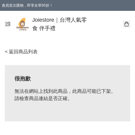
會員首次購物，即享全單95折！
Joiestore會員全單折扣優惠
購物滿 HKD 350.00即享免運費優惠！（適用於 本地送貨、本地取貨 )
Joiestore｜台灣人氣零
食 伴手禮
< 返回商品列表
很抱歉
無法在網站上找到此商品，此商品可能已下架。
請檢查商品連結是否正確。