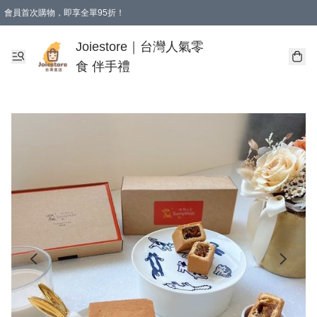
會員首次購物，即享全單95折！
Joiestore會員全單折扣優惠
購物滿 HKD 350.00即享免運費優惠！（適用於 本地送貨、本地取貨 )
Joiestore｜台灣人氣零
食 伴手禮