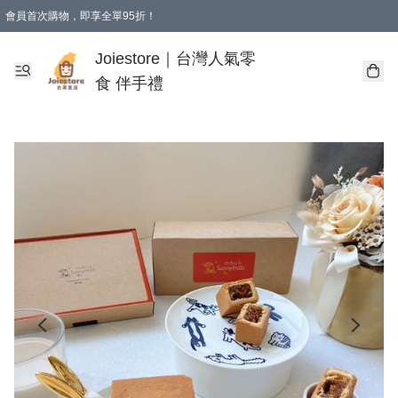
會員首次購物，即享全單95折！
Joiestore會員全單折扣優惠
購物滿 HKD 350.00即享免運費優惠！（適用於 本地送貨、本地取貨 )
Joiestore｜台灣人氣零
食 伴手禮