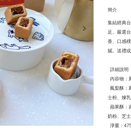
簡介
集結經典台
足。嚴選台
香、口感樸
膩。送禮或
  詳細說明

  內容物：鳳梨酥-5個、蘋果酥-5個

  鳳梨酥：鳳梨、奶油、麵粉、蛋、砂糖、麥芽糖、奶粉、芝
士粉、煉乳
  蘋果酥：蘋果、麵粉、奶油、砂糖、糖粉、蛋、煉乳、水、
奶粉、芝士
  淨重：475公克
