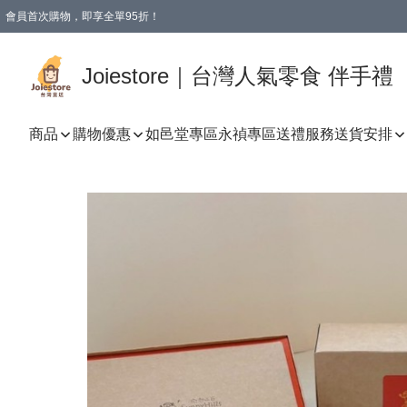
會員首次購物，即享全單95折！
Joiestore會員全單折扣優惠
購物滿 HKD 350.00即享免運費優惠！（適用於 本地送貨、本地取貨 )
Joiestore｜台灣人氣零食 伴手禮
商品
購物優惠
如邑堂專區
永禎專區
送禮服務
送貨安排