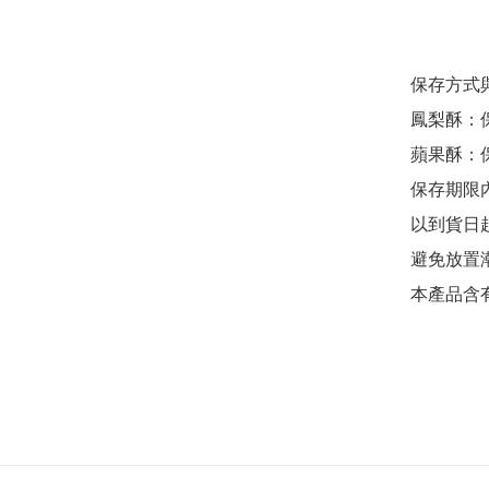
  保存方式與注意事項

  鳳梨酥：保存期限45天

  蘋果酥：保存期限45天

  保存期限內含生產及配送天數，有效期限依外盒標示為主。

  以到貨日起計算，至少有效期達30日。

  避免放置潮濕高溫或曝曬之場所。

  本產