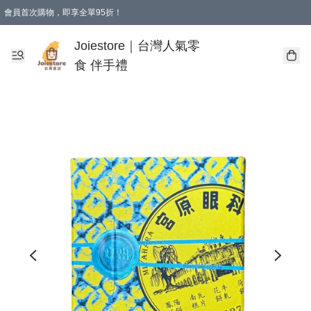
會員首次購物，即享全單95折！
Joiestore會員全單折扣優惠
購物滿 HKD 350.00即享免運費優惠！（適用於 本地送貨、本地取貨 )
Joiestore｜台灣人氣零
食 伴手禮