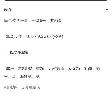
簡介
−
每包裝含份量：一盒6份，共兩盒

  單盒尺寸：10.0 x 9.5 x 6.0(公分)

  土鳳梨酥6顆

  成份：2號鳳梨、麵粉、天然奶油、麥芽糖、乳酪、奶
粉、蛋、海藻糖、糖
鳳梨酥
送禮精選