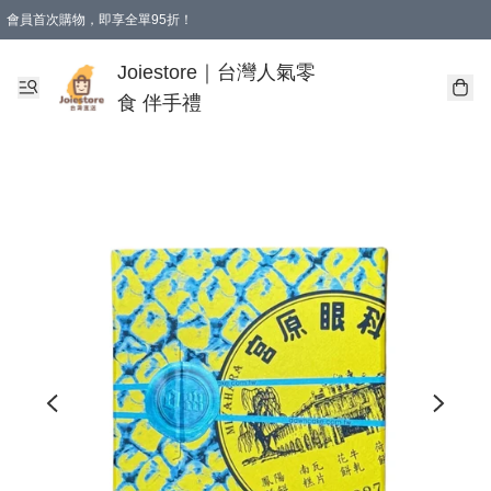
會員首次購物，即享全單95折！
Joiestore會員全單折扣優惠
購物滿 HKD 350.00即享免運費優惠！（適用於 本地送貨、本地取貨 )
Joiestore｜台灣人氣零
食 伴手禮