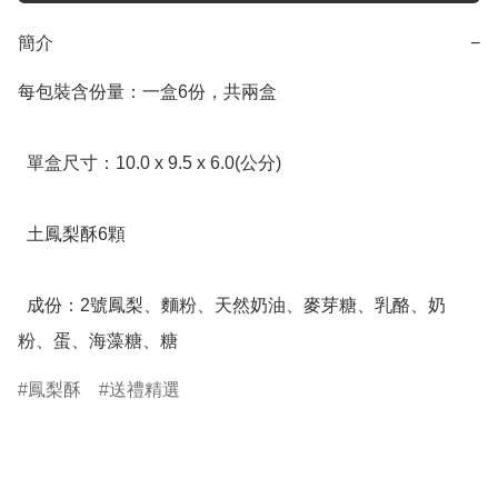
簡介
−
每包裝含份量：一盒6份，共兩盒

  單盒尺寸：10.0 x 9.5 x 6.0(公分)

  土鳳梨酥6顆

  成份：2號鳳梨、麵粉、天然奶油、麥芽糖、乳酪、奶
粉、蛋、海藻糖、糖
鳳梨酥
送禮精選