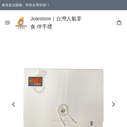
會員首次購物，即享全單95折！
Joiestore會員全單折扣優惠
購物滿 HKD 350.00即享免運費優惠！（適用於 本地送貨、本地取貨 )
Joiestore｜台灣人氣零
食 伴手禮