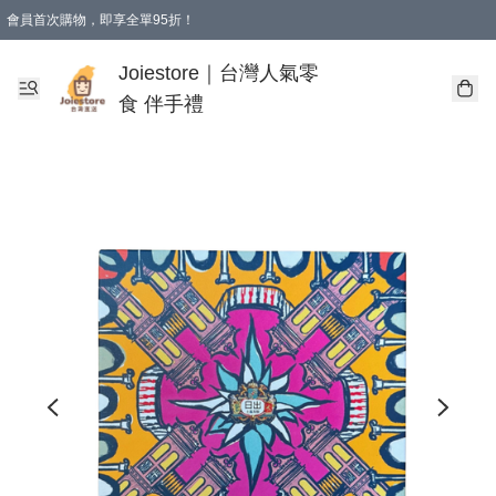
會員首次購物，即享全單95折！
Joiestore會員全單折扣優惠
購物滿 HKD 350.00即享免運費優惠！（適用於 本地送貨、本地取貨 )
Joiestore｜台灣人氣零
食 伴手禮