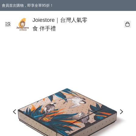
會員首次購物，即享全單95折！
Joiestore會員全單折扣優惠
購物滿 HKD 350.00即享免運費優惠！（適用於 本地送貨、本地取貨 )
Joiestore｜台灣人氣零
食 伴手禮