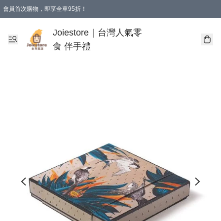
會員首次購物，即享全單95折！
Joiestore會員全單折扣優惠
購物滿 HKD 350.00即享免運費優惠！（適用於 本地送貨、本地取貨 )
Joiestore｜台灣人氣零
食 伴手禮