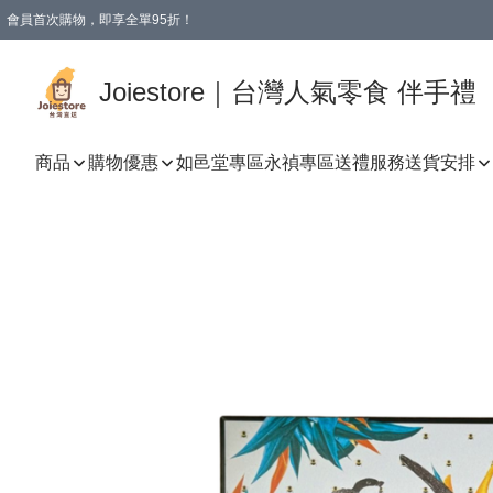
會員首次購物，即享全單95折！
Joiestore會員全單折扣優惠
購物滿 HKD 350.00即享免運費優惠！（適用於 本地送貨、本地取貨 )
Joiestore｜台灣人氣零食 伴手禮
商品
購物優惠
如邑堂專區
永禎專區
送禮服務
送貨安排