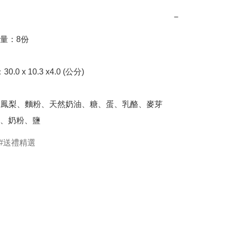
−
量：8份

、奶粉、鹽
送禮精選