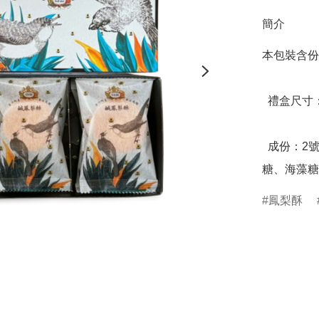
簡介
本包裝含份
  禮盒尺寸：30.0 x 10.3 x4.0 (公分)

  成份：2號鳳梨、麵粉、天然奶油、糖、蛋、乳酪、麥芽
糖、海藻糖
鳳梨酥