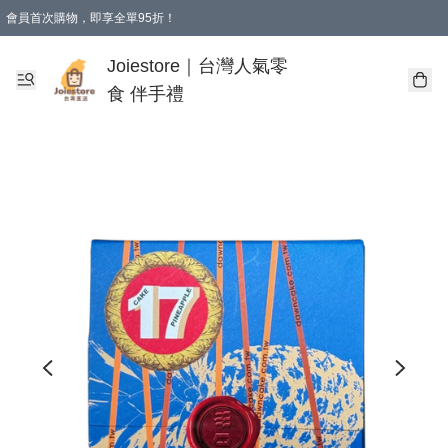
會員首次購物，即享全單95折！
Joiestore會員全單折扣優惠
購物滿 HKD 350.00即享免運費優惠！（適用於 本地送貨、本地取貨 )
Joiestore｜台灣人氣零
食 伴手禮