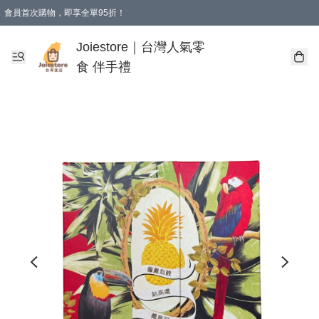
會員首次購物，即享全單95折！
Joiestore會員全單折扣優惠
購物滿 HKD 350.00即享免運費優惠！（適用於 本地送貨、本地取貨 )
Joiestore｜台灣人氣零
食 伴手禮