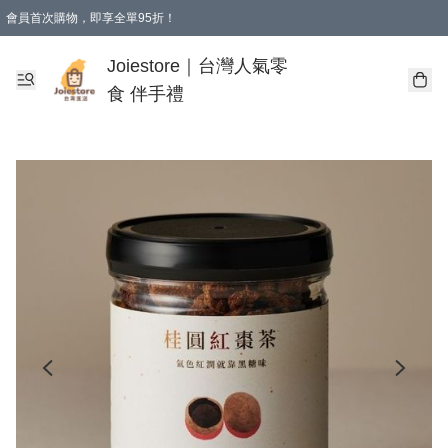
會員首次購物，即享全單95折！
Joiestore會員全單折扣優惠
購物滿 HKD 350.00即享免運費優惠！（適用於 本地送貨、本地取貨 )
Joiestore｜台灣人氣零
食 伴手禮