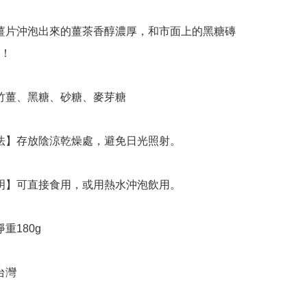
！

台灣