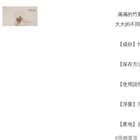
  滿滿的竹薑片沖泡出來的薑茶香醇濃厚，和市面上的黑糖磚
大大的不同
  【成份】竹薑、黑糖、砂糖、麥芽糖

  【保存方法】存放陰涼乾燥處，避免日光照射。

  【使用說明】可直接食用，或用熱水沖泡飲用。

  【淨重】淨重180g 

  【產地】
黑糖薑茶