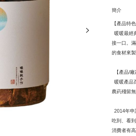
簡介
【產品特色
  暖暖最經典的口味，黑糖香氣配搭竹薑微辣滋味，讓人一口
接一口。滿
的食材來製
  【產品/廠家介紹】

  暖暖產品百分百手工製造，消費者可以安心食用，無香精無
農葯殘留無
  2014年申請新型專利，以原始天然的食材來替代加工製品，
吃到、看到
消費者有高