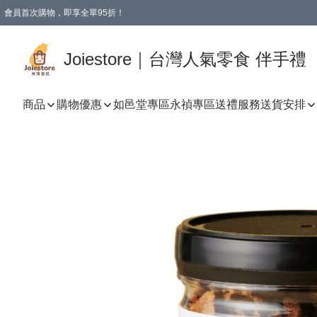
會員首次購物，即享全單95折！
Joiestore會員全單折扣優惠
購物滿 HKD 350.00即享免運費優惠！（適用於 本地送貨、本地取貨 )
Joiestore｜台灣人氣零食 伴手禮
商品
購物優惠
如邑堂專區
永禎專區
送禮服務
送貨安排