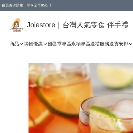
會員首次購物，即享全單95折！
Joiestore會員全單折扣優惠
購物滿 HKD 350.00即享免運費優惠！（適用於 本地送貨、本地取貨 )
Joiestore｜台灣人氣零食 伴手禮
商品
購物優惠
如邑堂專區
永禎專區
送禮服務
送貨安排