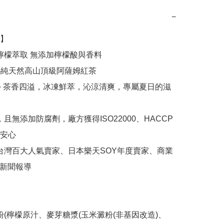
−
】

安心

S新聞報導
