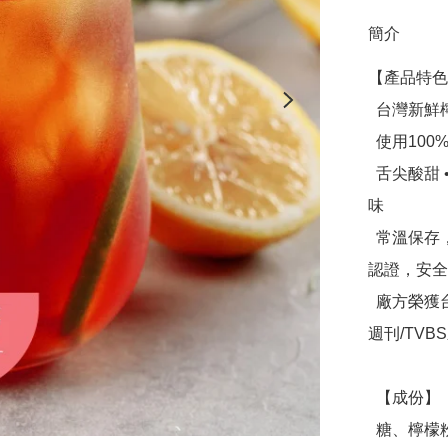
簡介
【產品特色
  台灣新鮮檸檬萃取 無添加檸檬酸與香料

  使用100%純天然高山頂級阿薩姆紅茶

  舌尖酸甜 • 茶香四溢，冰凍鮮萃，沁涼清爽，專屬夏日的滋
味

  常溫保存，且無添加防腐劑，廠方獲得ISO22000、HACCP
認證，安全
  廠方榮獲台灣百大人氣賣家、日本樂天SOY年度賣家、商業
週刊/TVB
  【成份】

  糖、檸檬粉(檸檬原汁、麥芽糖漿(玉米澱粉(非基因改造)、