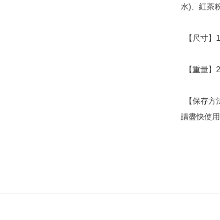
水)、紅茶粉
  【尺寸】11.5 x 5 x 14.5cm

  【重量】245g

  【保存方法】建議常溫保存，避免高溫與直射陽光，開封後
請盡快使用