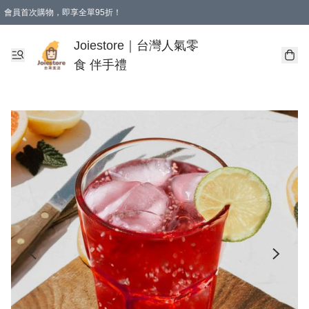
會員首次購物，即享全單95折！
Joiestore會員全單折扣優惠
購物滿 HKD 350.00即享免運費優惠！（適用於 本地送貨、本地取貨 )
Joiestore｜台灣人氣零
食 伴手禮