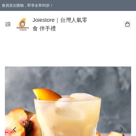
會員首次購物，即享全單95折！
Joiestore會員全單折扣優惠
購物滿 HKD 350.00即享免運費優惠！（適用於 本地送貨、本地取貨 )
Joiestore｜台灣人氣零
食 伴手禮