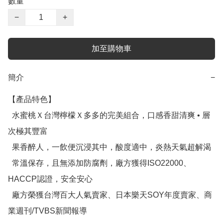
數量
−
+
加至購物車
簡介
−
【產品特色】

  水蜜桃Ｘ台灣檸檬Ｘ多多的完美組合，口感香甜清爽 • 層
次極其豐富

  果香醉人，一飲便沉浸其中，酸度適中，炎熱天氣超解渴

  常溫保存，且無添加防腐劑，廠方獲得ISO22000、
HACCP認證，安全安心

  廠方榮獲台灣百大人氣賣家、日本樂天SOY年度賣家、商
業週刊/TVBS新聞報導
