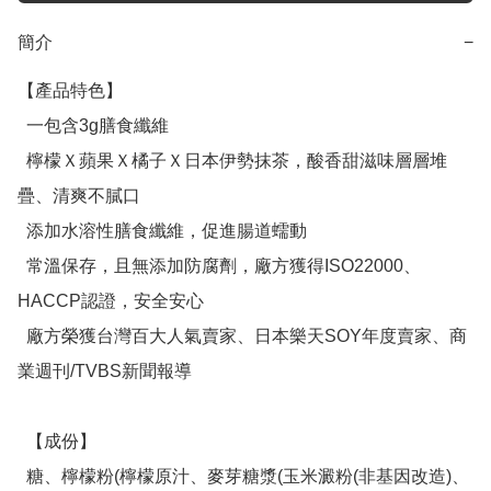
簡介
−
【產品特色】

  一包含3g膳食纖維

  檸檬Ｘ蘋果Ｘ橘子Ｘ日本伊勢抹茶，酸香甜滋味層層堆
疊、清爽不膩口

  添加水溶性膳食纖維，促進腸道蠕動

  常溫保存，且無添加防腐劑，廠方獲得ISO22000、
HACCP認證，安全安心

  廠方榮獲台灣百大人氣賣家、日本樂天SOY年度賣家、商
業週刊/TVBS新聞報導

  【成份】

  糖、檸檬粉(檸檬原汁、麥芽糖漿(玉米澱粉(非基因改造)、