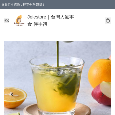
會員首次購物，即享全單95折！
Joiestore會員全單折扣優惠
購物滿 HKD 350.00即享免運費優惠！（適用於 本地送貨、本地取貨 )
Joiestore｜台灣人氣零
食 伴手禮