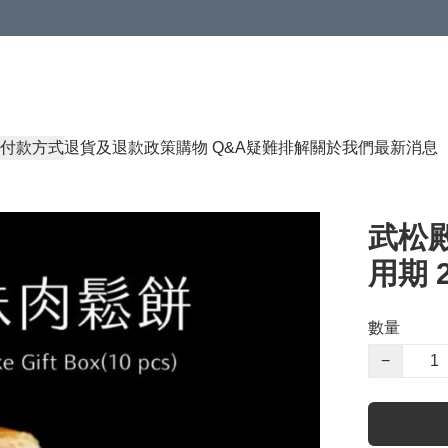
付款方式
退貨及退款政策
購物 Q&A
疑難排解
關於我們
最新消息
武松殿
用期 2
數量
−