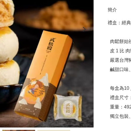
簡介
禮盒：經典原
  肉鬆餅始祖／殿堂級肉鬆烘焙品牌

  皮 1 比 肉鬆 9 的黃金比例

  嚴選台灣豬肉鬆，無添加豆粉

  鹹甜口味、濕潤不乾，兼具傳統與創新

  每盒為10 入裝，每入約30 g

  禮盒尺寸：29.5 x 9.5 x 6.5 (cm)

  重量：492 (±5) g

  獨立包