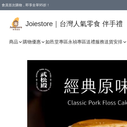
會員首次購物，即享全單95折！
Joiestore會員全單折扣優惠
購物滿 HKD 350.00即享免運費優惠！（適用於 本地送貨、本地取貨 )
Joiestore｜台灣人氣零食 伴手禮
商品
購物優惠
如邑堂專區
永禎專區
送禮服務
送貨安排