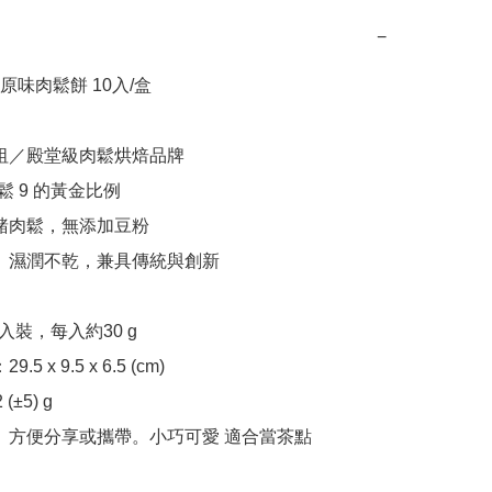
−
味肉鬆餅 10入/盒

裝、方便分享或攜帶。小巧可愛 適合當茶點