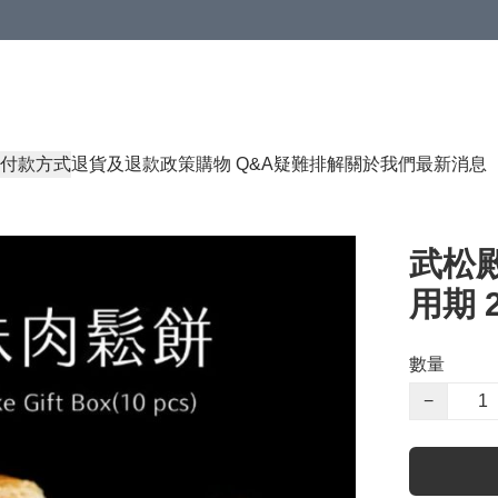
付款方式
退貨及退款政策
購物 Q&A
疑難排解
關於我們
最新消息
武松殿
用期 2
數量
−