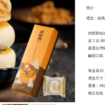
簡介
禮盒：經典原
  肉鬆餅始祖／殿堂級肉鬆烘焙品牌

  皮 1 比 肉鬆 9 的黃金比例

  嚴選台灣豬肉鬆，無添加豆粉

  鹹甜口味、濕潤不乾，兼具傳統與創新

  每盒為10 入裝，每入約30 g

  禮盒尺寸：29.5 x 9.5 x 6.5 (cm)

  重量：492 (±5) g

  獨立包