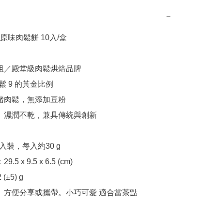
−
味肉鬆餅 10入/盒

裝、方便分享或攜帶。小巧可愛 適合當茶點