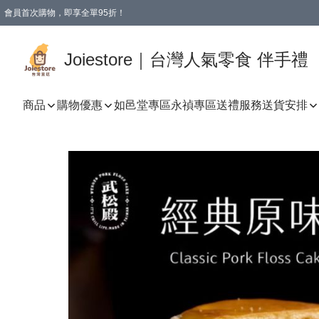
會員首次購物，即享全單95折！
Joiestore會員全單折扣優惠
購物滿 HKD 350.00即享免運費優惠！（適用於 本地送貨、本地取貨 )
Joiestore｜台灣人氣零食 伴手禮
商品
購物優惠
如邑堂專區
永禎專區
送禮服務
送貨安排