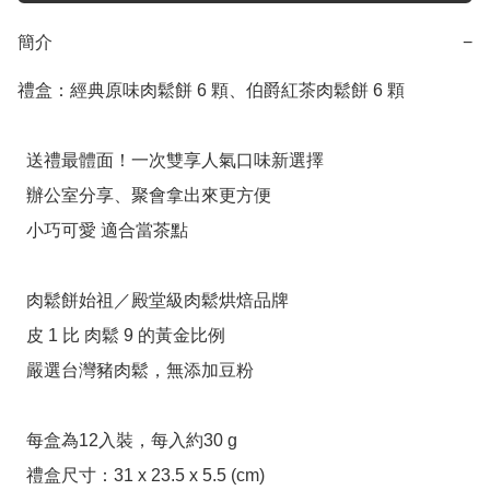
簡介
−
禮盒：經典原味肉鬆餅 6 顆、伯爵紅茶肉鬆餅 6 顆

  送禮最體面！一次雙享人氣口味新選擇

  辦公室分享、聚會拿出來更方便

  小巧可愛 適合當茶點

  肉鬆餅始祖／殿堂級肉鬆烘焙品牌

  皮 1 比 肉鬆 9 的黃金比例

  嚴選台灣豬肉鬆，無添加豆粉

  每盒為12入裝，每入約30 g

  禮盒尺寸：31 x 23.5 x 5.5 (cm)
