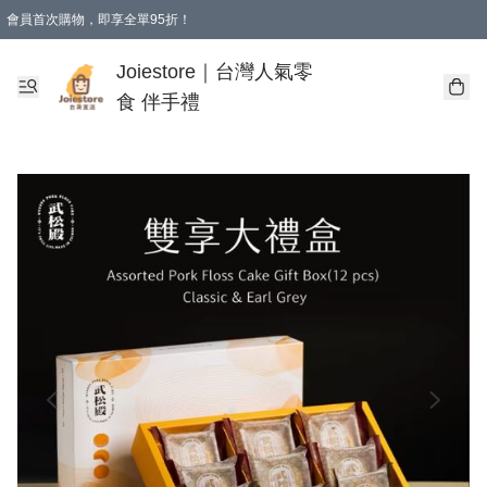
會員首次購物，即享全單95折！
Joiestore會員全單折扣優惠
購物滿 HKD 350.00即享免運費優惠！（適用於 本地送貨、本地取貨 )
Joiestore｜台灣人氣零
食 伴手禮