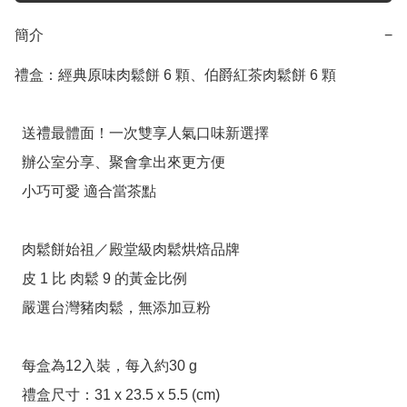
簡介
−
禮盒：經典原味肉鬆餅 6 顆、伯爵紅茶肉鬆餅 6 顆

  送禮最體面！一次雙享人氣口味新選擇

  辦公室分享、聚會拿出來更方便

  小巧可愛 適合當茶點

  肉鬆餅始祖／殿堂級肉鬆烘焙品牌

  皮 1 比 肉鬆 9 的黃金比例

  嚴選台灣豬肉鬆，無添加豆粉

  每盒為12入裝，每入約30 g

  禮盒尺寸：31 x 23.5 x 5.5 (cm)
