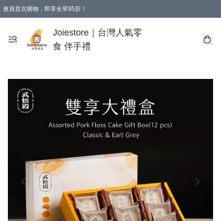
會員首次購物，即享全單95折！
Joiestore會員全單折扣優惠
購物滿 HKD 350.00即享免運費優惠！（適用於 本地送貨、本地取貨 )
Joiestore｜台灣人氣零
食 伴手禮