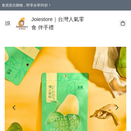
會員首次購物，即享全單95折！
Joiestore會員全單折扣優惠
購物滿 HKD 350.00即享免運費優惠！（適用於 本地送貨、本地取貨 )
Joiestore｜台灣人氣零
食 伴手禮