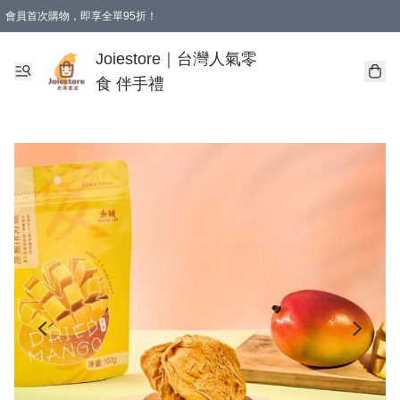
會員首次購物，即享全單95折！
Joiestore會員全單折扣優惠
購物滿 HKD 350.00即享免運費優惠！（適用於 本地送貨、本地取貨 )
Joiestore｜台灣人氣零
食 伴手禮