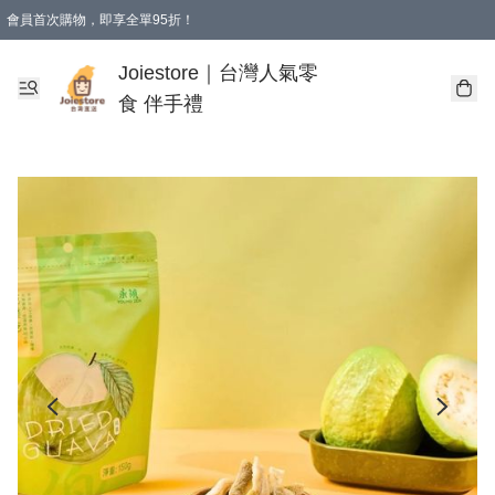
會員首次購物，即享全單95折！
Joiestore會員全單折扣優惠
購物滿 HKD 350.00即享免運費優惠！（適用於 本地送貨、本地取貨 )
Joiestore｜台灣人氣零
食 伴手禮