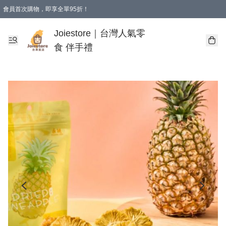
會員首次購物，即享全單95折！
Joiestore會員全單折扣優惠
購物滿 HKD 350.00即享免運費優惠！（適用於 本地送貨、本地取貨 )
Joiestore｜台灣人氣零
食 伴手禮