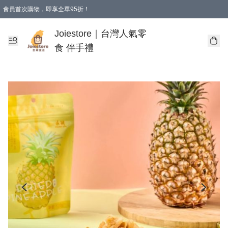
會員首次購物，即享全單95折！
Joiestore會員全單折扣優惠
購物滿 HKD 350.00即享免運費優惠！（適用於 本地送貨、本地取貨 )
Joiestore｜台灣人氣零
食 伴手禮