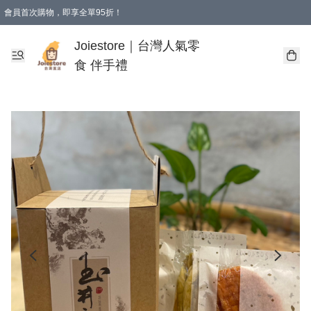
會員首次購物，即享全單95折！
Joiestore會員全單折扣優惠
購物滿 HKD 350.00即享免運費優惠！（適用於 本地送貨、本地取貨 )
Joiestore｜台灣人氣零
食 伴手禮