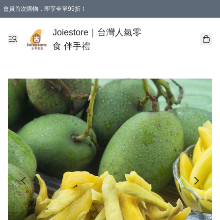
會員首次購物，即享全單95折！
Joiestore會員全單折扣優惠
購物滿 HKD 350.00即享免運費優惠！（適用於 本地送貨、本地取貨 )
Joiestore｜台灣人氣零
食 伴手禮